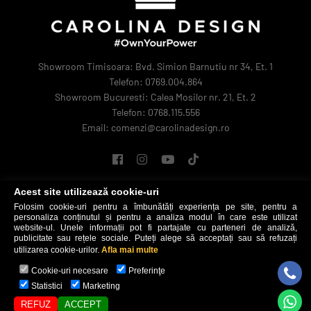
Showroom Timisoara: Bvd. Simion Barnutiu nr 34, Et. 1
Telefon: 0769.004.864
Showroom Bucuresti: Calea Mosilor nr. 21, Et. 2
Telefon: 0768.115.556
Email: comenzi@carolinadesign.ro
Acest site utilizează cookie-uri
Folosim cookie-uri pentru a îmbunătăți experiența pe site, pentru a
personaliza conținutul și pentru a analiza modul în care este utilizat
website-ul. Unele informații pot fi partajate cu parteneri de analiză,
publicitate sau rețele sociale. Puteți alege să acceptați sau să refuzați
utilizarea cookie-urilor.
Afla mai multe
Carolina Design © 2026
Cookie-uri necesare
Preferinţe
Statistici
Marketing
REFUZ
ACCEPT