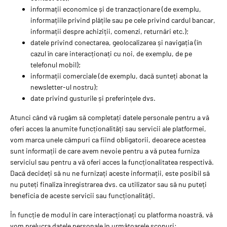
informații economice și de tranzacționare (de exemplu,
informațiile privind plățile sau pe cele privind cardul bancar,
informații despre achiziții, comenzi, returnări etc.);
datele privind conectarea, geolocalizarea și navigația (în
cazul în care interacționați cu noi, de exemplu, de pe
telefonul mobil);
informații comerciale (de exemplu, dacă sunteți abonat la
newsletter-ul nostru);
date privind gusturile și preferințele dvs.
Atunci când vă rugăm să completați datele personale pentru a vă
oferi acces la anumite funcționalități sau servicii ale platformei,
vom marca unele câmpuri ca fiind obligatorii, deoarece acestea
sunt informații de care avem nevoie pentru a vă putea furniza
serviciul sau pentru a vă oferi acces la funcționalitatea respectivă.
Dacă decideți să nu ne furnizați aceste informații, este posibil să
nu puteți finaliza înregistrarea dvs. ca utilizator sau să nu puteți
beneficia de aceste servicii sau funcționalități.
În funcție de modul în care interacționați cu platforma noastră, vă
vom prelucra datele personale în următoarele scopuri: