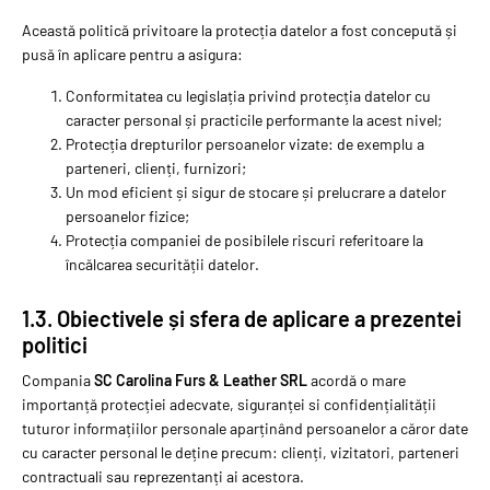
Această politică privitoare la protecția datelor a fost concepută și
pusă în aplicare pentru a asigura:
Conformitatea cu legislația privind protecția datelor cu
caracter personal și practicile performante la acest nivel;
Protecția drepturilor persoanelor vizate: de exemplu a
parteneri, clienți, furnizori;
Un mod eficient și sigur de stocare și prelucrare a datelor
persoanelor fizice;
Protecția companiei de posibilele riscuri referitoare la
încălcarea securității datelor.
1.3. Obiectivele și sfera de aplicare a prezentei
politici
Compania
SC Carolina Furs & Leather SRL
acordă o mare
importanță protecției adecvate, siguranței si confidențialității
tuturor informațiilor personale aparținând persoanelor a căror date
cu caracter personal le deține precum: clienți, vizitatori, parteneri
contractuali sau reprezentanți ai acestora.