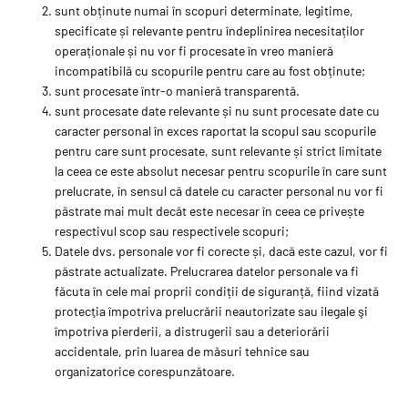
sunt obținute numai în scopuri determinate, legitime,
specificate și relevante pentru îndeplinirea necesitaților
operaționale și nu vor fi procesate în vreo manieră
incompatibilă cu scopurile pentru care au fost obținute;
sunt procesate într-o manieră transparentă.
sunt procesate date relevante și nu sunt procesate date cu
caracter personal în exces raportat la scopul sau scopurile
pentru care sunt procesate, sunt relevante și strict limitate
la ceea ce este absolut necesar pentru scopurile în care sunt
prelucrate, în sensul că datele cu caracter personal nu vor fi
păstrate mai mult decât este necesar în ceea ce privește
respectivul scop sau respectivele scopuri;
Datele dvs. personale vor fi corecte și, dacă este cazul, vor fi
păstrate actualizate. Prelucrarea datelor personale va fi
făcuta în cele mai proprii condiții de siguranță, fiind vizată
protecţia împotriva prelucrării neautorizate sau ilegale şi
împotriva pierderii, a distrugerii sau a deteriorării
accidentale, prin luarea de măsuri tehnice sau
organizatorice corespunzătoare.