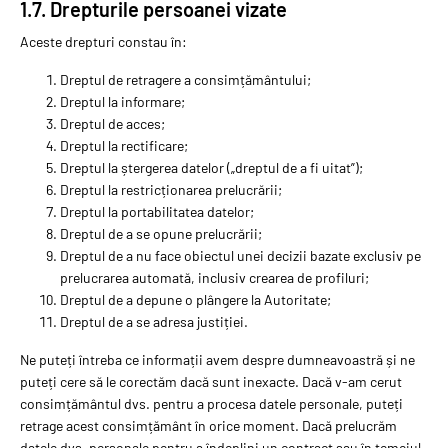
1.7. Drepturile persoanei vizate
Aceste drepturi constau în:
Dreptul de retragere a consimțământului;
Dreptul la informare;
Dreptul de acces;
Dreptul la rectificare;
Dreptul la ștergerea datelor („dreptul de a fi uitat”);
Dreptul la restricționarea prelucrării;
Dreptul la portabilitatea datelor;
Dreptul de a se opune prelucrării;
Dreptul de a nu face obiectul unei decizii bazate exclusiv pe
prelucrarea automată, inclusiv crearea de profiluri;
Dreptul de a depune o plângere la Autoritate;
Dreptul de a se adresa justiției.
Ne puteți întreba ce informații avem despre dumneavoastră și ne
puteți cere să le corectăm dacă sunt inexacte. Dacă v-am cerut
consimțământul dvs. pentru a procesa datele personale, puteți
retrage acest consimțământ în orice moment. Dacă prelucrăm
datele dvs. personale pentru a îndeplini un contract sau în temeiul