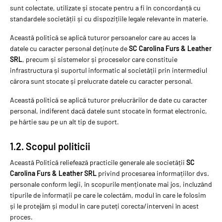
sunt colectate, utilizate și stocate pentru a fi în concordanță cu
standardele societății și cu dispozițiile legale relevante în materie.
Această politică se aplică tuturor persoanelor care au acces la
datele cu caracter personal deținute de
SC Carolina Furs & Leather
SRL
, precum și sistemelor și proceselor care constituie
infrastructura și suportul informatic al societății prin intermediul
cărora sunt stocate și prelucrate datele cu caracter personal.
Această politică se aplică tuturor prelucrărilor de date cu caracter
personal, indiferent dacă datele sunt stocate în format electronic,
pe hârtie sau pe un alt tip de suport.
1.2. Scopul politicii
Această Politică reliefează practicile generale ale societății
SC
Carolina Furs & Leather SRL
privind procesarea informațiilor dvs.
personale conform legii, în scopurile menționate mai jos, incluzând
tipurile de informații pe care le colectăm, modul în care le folosim
și le protejăm și modul în care puteți corecta/interveni în acest
proces.