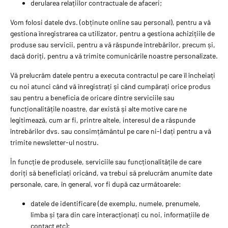
derularea relațiilor contractuale de afaceri;
Vom folosi datele dvs. (obținute online sau personal), pentru a vă
gestiona înregistrarea ca utilizator, pentru a gestiona achizițiile de
produse sau servicii, pentru a vă răspunde întrebărilor, precum și,
dacă doriți, pentru a vă trimite comunicările noastre personalizate.
Vă prelucrăm datele pentru a executa contractul pe care îl încheiați
cu noi atunci când vă înregistrați și când cumpărați orice produs
sau pentru a beneficia de oricare dintre serviciile sau
funcționalitățile noastre, dar există și alte motive care ne
legitimează, cum ar fi, printre altele, interesul de a răspunde
întrebărilor dvs. sau consimțământul pe care ni-l dați pentru a vă
trimite newsletter-ul nostru.
În funcție de produsele, serviciile sau funcționalitățile de care
doriți să beneficiați oricând, va trebui să prelucrăm anumite date
personale, care, în general, vor fi după caz următoarele:
datele de identificare (de exemplu, numele, prenumele,
limba și țara din care interacționați cu noi, informațiile de
contact etc);