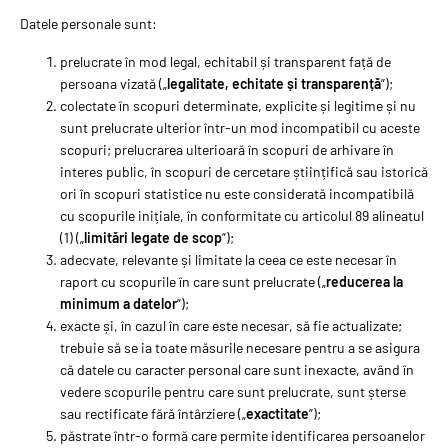
Datele personale sunt:
prelucrate în mod legal, echitabil și transparent față de
persoana vizată („
legalitate, echitate și transparență
”);
colectate în scopuri determinate, explicite și legitime și nu
sunt prelucrate ulterior într-un mod incompatibil cu aceste
scopuri; prelucrarea ulterioară în scopuri de arhivare în
interes public, în scopuri de cercetare științifică sau istorică
ori în scopuri statistice nu este considerată incompatibilă
cu scopurile inițiale, în conformitate cu articolul 89 alineatul
(1) („
limitări legate de scop
”);
adecvate, relevante și limitate la ceea ce este necesar în
raport cu scopurile în care sunt prelucrate („
reducerea la
minimum a datelor
”);
exacte și, în cazul în care este necesar, să fie actualizate;
trebuie să se ia toate măsurile necesare pentru a se asigura
că datele cu caracter personal care sunt inexacte, având în
vedere scopurile pentru care sunt prelucrate, sunt șterse
sau rectificate fără întârziere („
exactitate
”);
păstrate într-o formă care permite identificarea persoanelor