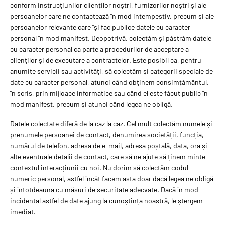
conform instrucțiunilor clienților noștri, furnizorilor noștri și ale
persoanelor care ne contactează în mod intempestiv, precum și ale
persoanelor relevante care își fac publice datele cu caracter
personal în mod manifest. Deopotrivă, colectăm și păstrăm datele
cu caracter personal ca parte a procedurilor de acceptare a
clienților și de executare a contractelor. Este posibil ca, pentru
anumite servicii sau activități, să colectăm și categorii speciale de
date cu caracter personal, atunci când obținem consimțământul,
în scris, prin mijloace informatice sau când el este făcut public în
mod manifest, precum și atunci când legea ne obligă.
Datele colectate diferă de la caz la caz. Cel mult colectăm numele și
prenumele persoanei de contact, denumirea societății, funcția,
numărul de telefon, adresa de e-mail, adresa poștală, data, ora și
alte eventuale detalii de contact, care să ne ajute să ținem minte
contextul interacțiunii cu noi. Nu dorim să colectăm codul
numeric personal, astfel încât facem asta doar dacă legea ne obligă
și întotdeauna cu măsuri de securitate adecvate. Dacă în mod
incidental astfel de date ajung la cunoștința noastră, le ștergem
imediat.