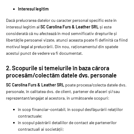
Interesul legitim
Dacă prelucrarea datelor cu caracter personal specific este în
interesul legitim al
SC Carolina Furs & Leather SRL
și este
considerată că nu afectează în mod semnificativ drepturile și
libertățile persoanei vizate, atunci aceasta poate fi definită ca fiind
motivul legal al prelucrării. Din nou, raționamentul din spatele
acestui punct de vedere va fi documentat.
2. Scopurile si temeiurile în baza cărora
procesăm/colectăm datele dvs. personale
SC Carolina Furs & Leather SRL
poate procesa/colecta datele dvs.
personale, în calitatea dvs. de client, partener de afaceri și/sau
reprezentant/angajat al acestora, în următoarele scopuri:
în scop financiar-contabil, în scopul desfăşurării relațiilor
contractuale;
în scopul păstrării detaliilor de contact ale partenerilor
contractuali ai societăţii;