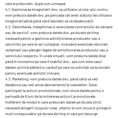
care le prelucrăm, după cum urmează:
4.1. Gestionarea înregistrării dvs. ca utilizator al site-ului nostru:
vom prelucra datele dvs. pe perioada cât aveți statutul de utilizator
înregistrat (adică până când decideți să vă dezabonați);
4.2. Dezvoltarea, îndeplinirea și executarea contractului de vânzare
sau de servicii: vom prelucra datele dvs. pe durata de timp
necesară pentru a gestiona achiziționarea produselor sau a
serviciilor pe care le-ați cumpărat, incluzând eventuale returnări,
reclamații sau plângeri legate de achiziționarea produsului sau a
serviciului respectiv. În unele situații, vom prelucra datele doar
până în momentul pe care îl stabiliți dvs., așa cum este cazul
datelor privind plățile (cu cardul) pe care ne solicitați să le stocăm
pentru eventuale achiziții viitoare.
4.3. Marketing: vom prelucra datele dvs. până când vă veți
dezabona sau veți anula abonamentul la newsletter. Dacă
participați la acțiuni promoționale, vom stoca datele pentru o
perioadă de 6 luni de la încheierea acțiunii promoționale.
Indiferent de modul în care prelucram datele pe durata strict
necesară atingerii scopului vizat, ulterior le vom stoca și proteja în
mod corespunzător pe durata de timp în care pot decurge