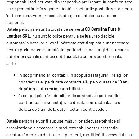
responsabilități derivate din respectiva prelucrare, în conformitate
cu reglementările în vigoare. Odată ce acțiunile posibile se prescriu
în fiecare caz, vom proceda la ștergerea datelor cu caracter
personal.
Datele personale sunt stocate pe serverul
SC Carolina Furs &
Leather SRL
, nu sunt folosite pentru a se lua vreo decizie
automată în baza lor și vor fi păstrate atât timp cât sunt necesare
pentru prelucrarea asumată, iar perioadele mai lungi de stocare a
datelor personale sunt excepții asociate cu prevederile legale,
astfel:
în scop financiar-contabil, în scopul desfăşurării relațiilor
contractuale: pe durata contractuală, pe o durata de 10 ani
după înregistrarea în contabilitate;
în scopul păstrării detaliilor de contact ale partenerilor
contractuali ai societăţii: pe durata contractuală, pe o
durata de 3 ani de la data încetării contractelor.
Datele personale vor fi supuse măsurilor adecvate tehnice și
organizaționale necesare în mod rezonabil pentru protecția
acestora împotriva distrugerii, pierderii, modificării, accesului sau