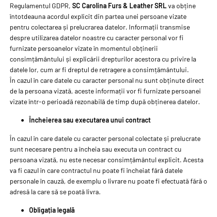
Regulamentul GDPR,
SC Carolina Furs & Leather SRL
va obține
întotdeauna acordul explicit din partea unei persoane vizate
pentru colectarea și prelucrarea datelor. Informații transmise
despre utilizarea datelor noastre cu caracter personal vor fi
furnizate persoanelor vizate în momentul obținerii
consimțământului și explicării drepturilor acestora cu privire la
datele lor, cum ar fi dreptul de retragere a consimțământului.
În cazul în care datele cu caracter personal nu sunt obținute direct
de la persoana vizată, aceste informații vor fi furnizate persoanei
vizate într-o perioadă rezonabilă de timp după obținerea datelor.
Încheierea sau executarea unui contract
În cazul în care datele cu caracter personal colectate și prelucrate
sunt necesare pentru a încheia sau executa un contract cu
persoana vizată, nu este necesar consimțământul explicit. Acesta
va fi cazul în care contractul nu poate fi încheiat fără datele
personale în cauză, de exemplu o livrare nu poate fi efectuată fără o
adresă la care să se poată livra.
Obligația legală