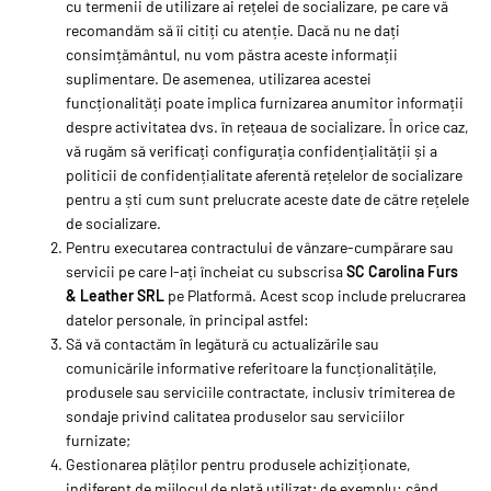
cu termenii de utilizare ai rețelei de socializare, pe care vă
recomandăm să îi citiți cu atenție. Dacă nu ne dați
consimțământul, nu vom păstra aceste informații
suplimentare. De asemenea, utilizarea acestei
funcționalități poate implica furnizarea anumitor informații
despre activitatea dvs. în rețeaua de socializare. În orice caz,
vă rugăm să verificați configurația confidențialității și a
politicii de confidențialitate aferentă rețelelor de socializare
pentru a ști cum sunt prelucrate aceste date de către rețelele
de socializare.
Pentru executarea contractului de vânzare-cumpărare sau
servicii pe care l-ați încheiat cu subscrisa
SC Carolina Furs
& Leather SRL
pe Platformă. Acest scop include prelucrarea
datelor personale, în principal astfel:
Să vă contactăm în legătură cu actualizările sau
comunicările informative referitoare la funcționalitățile,
produsele sau serviciile contractate, inclusiv trimiterea de
sondaje privind calitatea produselor sau serviciilor
furnizate;
Gestionarea plăților pentru produsele achiziționate,
indiferent de mijlocul de plată utilizat; de exemplu: când