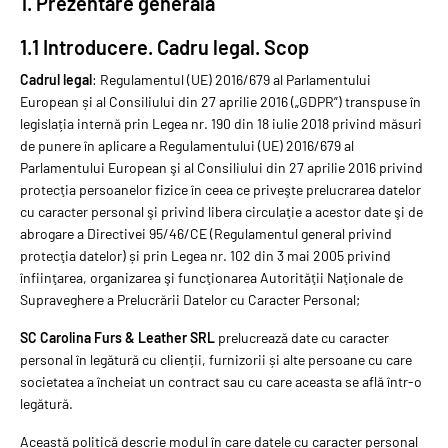
1. Prezentare generală
1.1 Introducere. Cadru legal. Scop
Cadrul legal
: Regulamentul (UE) 2016/679 al Parlamentului
European și al Consiliului din 27 aprilie 2016 („GDPR”) transpuse în
legislația internă prin Legea nr. 190 din 18 iulie 2018 privind măsuri
de punere în aplicare a Regulamentului (UE) 2016/679 al
Parlamentului European şi al Consiliului din 27 aprilie 2016 privind
protecţia persoanelor fizice în ceea ce priveşte prelucrarea datelor
cu caracter personal şi privind libera circulaţie a acestor date şi de
abrogare a Directivei 95/46/CE (Regulamentul general privind
protecţia datelor) și prin Legea nr. 102 din 3 mai 2005 privind
înfiinţarea, organizarea şi funcţionarea Autorităţii Naţionale de
Supraveghere a Prelucrării Datelor cu Caracter Personal;
SC Carolina Furs & Leather SRL
prelucrează date cu caracter
personal în legătură cu clienții, furnizorii și alte persoane cu care
societatea a încheiat un contract sau cu care aceasta se află într-o
legătură.
Această politică descrie modul în care datele cu caracter personal