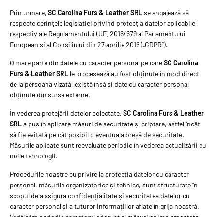
Prin urmare,
SC Carolina Furs & Leather SRL
se angajează să
respecte cerințele legislației privind protecția datelor aplicabile,
respectiv ale Regulamentului (UE) 2016/679 al Parlamentului
European si al Consiliului din 27 aprilie 2016 („GDPR”).
O mare parte din datele cu caracter personal pe care
SC Carolina
Furs & Leather SRL
le procesează au fost obținute în mod direct
de la persoana vizată, există însă și date cu caracter personal
obținute din surse externe.
În vederea protejării datelor colectate,
SC Carolina Furs & Leather
SRL
a pus în aplicare măsuri de securitate și criptare, astfel încât
să fie evitată pe cât posibil o eventuală breșă de securitate.
Măsurile aplicate sunt reevaluate periodic în vederea actualizării cu
noile tehnologii.
Procedurile noastre cu privire la protecția datelor cu caracter
personal, măsurile organizatorice și tehnice, sunt structurate în
scopul de a asigura confidențialitate și securitatea datelor cu
caracter personal și a tuturor informațiilor aflate în grija noastră.
Verificăm periodic caracterul adecvat al măsurilor implementate.