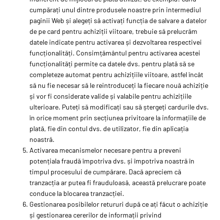
cumpărați unul dintre produsele noastre prin intermediul
paginii Web și alegeți să activați funcția de salvare a datelor
de pe card pentru achiziții viitoare, trebuie să prelucrăm
datele indicate pentru activarea și dezvoltarea respectivei
funcționalități. Consimțământul pentru activarea acestei
funcționalități permite ca datele dvs. pentru plată să se
completeze automat pentru achizițiile viitoare, astfel încât
să nu fie necesar să le reintroduceți la fiecare nouă achiziție
și vor fi considerate valide și valabile pentru achizițiile
ulterioare. Puteți să modificați sau să ștergeți cardurile dvs.
în orice moment prin secțiunea privitoare la informațiile de
plată, fie din contul dvs. de utilizator, fie din aplicația
noastră.
Activarea mecanismelor necesare pentru a preveni
potențiala fraudă împotriva dvs. și împotriva noastră în
timpul procesului de cumpărare. Dacă apreciem că
tranzacția ar putea fi frauduloasă, această prelucrare poate
conduce la blocarea tranzacției.
Gestionarea posibilelor retururi după ce ați făcut o achiziție
și gestionarea cererilor de informații privind