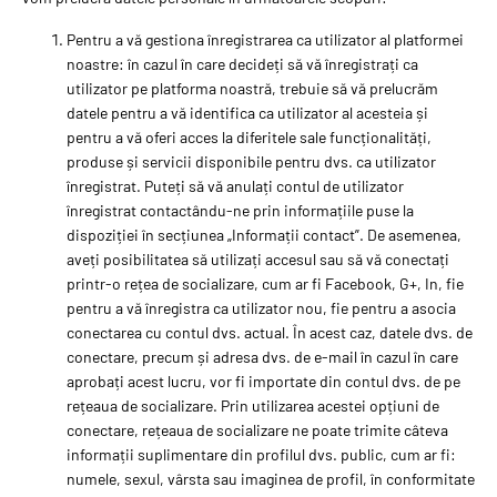
Pentru a vă gestiona înregistrarea ca utilizator al platformei
noastre: în cazul în care decideți să vă înregistrați ca
utilizator pe platforma noastră, trebuie să vă prelucrăm
datele pentru a vă identifica ca utilizator al acesteia și
pentru a vă oferi acces la diferitele sale funcționalități,
produse și servicii disponibile pentru dvs. ca utilizator
înregistrat. Puteți să vă anulați contul de utilizator
înregistrat contactându-ne prin informațiile puse la
dispoziției în secțiunea „Informații contact”. De asemenea,
aveți posibilitatea să utilizați accesul sau să vă conectați
printr-o rețea de socializare, cum ar fi Facebook, G+, In, fie
pentru a vă înregistra ca utilizator nou, fie pentru a asocia
conectarea cu contul dvs. actual. În acest caz, datele dvs. de
conectare, precum și adresa dvs. de e-mail în cazul în care
aprobați acest lucru, vor fi importate din contul dvs. de pe
rețeaua de socializare. Prin utilizarea acestei opțiuni de
conectare, rețeaua de socializare ne poate trimite câteva
informații suplimentare din profilul dvs. public, cum ar fi:
numele, sexul, vârsta sau imaginea de profil, în conformitate