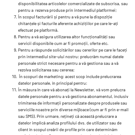
disponibilitatea articolelor comercializate de subscrisa, sau
pentru a rezerva produse prin intermediul platformei;
În scopul facturării și pentru a vă pune la dispoziție
chitanțele și facturile aferente achizițiilor pe care le-ați
efectuat pe platformă.
Pentru a vă asigura utilizarea altor funcționalități sau
servicii disponibile cum ar fi promoții, oferte etc.
Pentru a răspunde solicitărilor sau cererilor pe care le faceți
prin intermediul site-ului nostru: prelucrăm numai datele
personale strict necesare pentru a vă gestiona sau a vă
rezolva solicitarea sau cererea;
În scopuri de marketing: acest scop include prelucrarea
datelor personale, în principal pentru:
În măsura în care vă abonați la Newsletter, vă vom prelucra
datele personale pentru a vă gestiona abonamentul, inclusiv
trimiterea de informații personalizate despre produsele sau
serviciile noastre prin diverse mijloace (cum ar fi prin e-mail
sau SMS). Prin urmare, rețineți că această prelucrare a
datelor implică analiza profilului dvs. de utilizator sau de
client în scopul creării de profile prin care determinăm