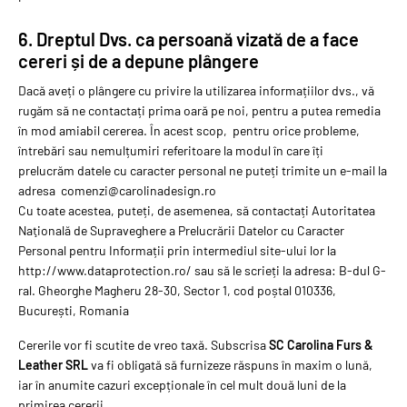
6. Dreptul Dvs. ca persoană vizată de a face
cereri și de a depune plângere
Dacă aveți o plângere cu privire la utilizarea informațiilor dvs., vă
rugăm să ne contactați prima oară pe noi, pentru a putea remedia
în mod amiabil cererea. În acest scop, pentru orice probleme,
întrebări sau nemulțumiri referitoare la modul în care îți
prelucrăm datele cu caracter personal ne puteți trimite un e-mail la
adresa comenzi@carolinadesign.ro
Cu toate acestea, puteți, de asemenea, să contactați Autoritatea
Naţională de Supraveghere a Prelucrării Datelor cu Caracter
Personal pentru Informații prin intermediul site-ului lor la
http://www.dataprotection.ro/ sau să le scrieți la adresa: B-dul G-
ral. Gheorghe Magheru 28-30, Sector 1, cod poștal 010336,
București, Romania
Cererile vor fi scutite de vreo taxă. Subscrisa
SC Carolina Furs &
Leather SRL
va fi obligată să furnizeze răspuns în maxim o lună,
iar în anumite cazuri excepționale în cel mult două luni de la
primirea cererii.