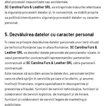
altei procesări neautorizate sau accidentale.
SC Carolina Furs & Leather SRL
va întreprinde măsurile referitoare
la siguranța procesării datelor și, în consecință, va stabili propria
sa politică internă pentru siguranța procesării datelor cu caracter
personal.
5. Dezvăluirea datelor cu caracter personal
În ceea ce privește dezvăluirea datelor personale unor terți situați
pe teritoriul României sau în afara României,
SC Carolina Furs &
Leather SRL
va dezvălui datele personale ale persoanelor vizate, în
cazul partenerilor contractuali/reprezentanților partenerilor
contractuali ai
SC Carolina Furs & Leather SRL
către partenerii
contractuali.
Este necesar să acordăm acces la datele dvs. personale terților
care ne oferă sprijin în serviciile pe care vi le oferim, și anume:
instituții financiare, organe specializare în descoperirea și
prevenirea a fraudei, furnizori de servicii tehnologice, furnizori și
colaboratori de servicii logistice, de transport și de livrare,
furnizori și colaboratori de servicii legate de marketing și
publicitate.