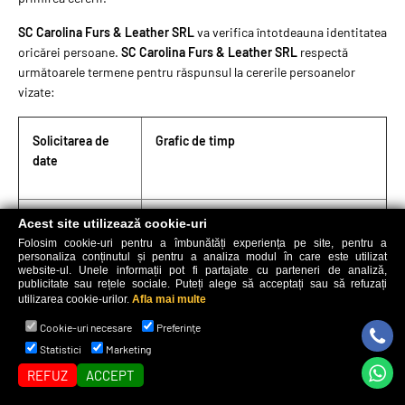
SC Carolina Furs & Leather SRL
va verifica întotdeauna identitatea
oricărei persoane.
SC Carolina Furs & Leather SRL
respectă
următoarele termene pentru răspunsul la cererile persoanelor
vizate:
Solicitarea de
Grafic de timp
date
Dreptul de a fi
Atunci când se colectează date (dacă
Acest site utilizează cookie-uri
informat
acestea sunt furnizate de persoana
Folosim cookie-uri pentru a îmbunătăți experiența pe site, pentru a
personaliza conținutul și pentru a analiza modul în care este utilizat
vizată) sau în termen de o lună (dacă nu
website-ul. Unele informații pot fi partajate cu parteneri de analiză,
sunt furnizate de persoana vizată)
publicitate sau rețele sociale. Puteți alege să acceptați sau să refuzați
utilizarea cookie-urilor.
Afla mai multe
Cookie-uri necesare
Preferinţe
Dreptul de acces
O lună
Statistici
Marketing
REFUZ
ACCEPT