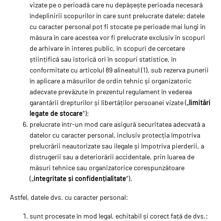
vizate pe o perioadă care nu depășește perioada necesară
îndeplinirii scopurilor în care sunt prelucrate datele; datele
cu caracter personal pot fi stocate pe perioade mai lungi în
măsura în care acestea vor fi prelucrate exclusiv în scopuri
de arhivare în interes public, în scopuri de cercetare
științifică sau istorică ori în scopuri statistice, în
conformitate cu articolul 89 alineatul (1), sub rezerva punerii
în aplicare a măsurilor de ordin tehnic și organizatoric
adecvate prevăzute în prezentul regulament în vederea
garantării drepturilor și libertăților persoanei vizate („
limitări
legate de stocare
”);
prelucrate într-un mod care asigură securitatea adecvată a
datelor cu caracter personal, inclusiv protecția împotriva
prelucrării neautorizate sau ilegale și împotriva pierderii, a
distrugerii sau a deteriorării accidentale, prin luarea de
măsuri tehnice sau organizatorice corespunzătoare
(„
integritate și confidențialitate
”).
Astfel, datele dvs. cu caracter personal:
sunt procesate în mod legal, echitabil și corect față de dvs.;