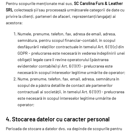
Pentru scopurile menționate mai sus,
SC Carolina Furs & Leather
SRL
colectează și/sau procesează următoarele categorii de date cu
privire la clienți, parteneri de afaceri, reprezentanți/angajați ai
acestora:
Numele, prenume, telefon, fax, adresa de email, adresa,
semnătura, pentru scopul financiar-contabil, în scopul
desfăşurării relațiilor contractuale în temeiul Art. 6 (1) (c) din
GDPR - prelucrarea este necesară în vederea îndeplinirii unei
obligații legale care îi revine operatorului (păstrarea
evidentelor contabile) și Art. 6 (1) (f) - prelucrarea este
necesară în scopul intereselor legitime urmărite de operator;
Nume, prenume, telefon, fax, email, adresa, semnătura în
scopul de a păstra detaliile de contact ale partenerilor
contractuali ai societăţii, în temeiul Art. 6 (1) (f) - prelucrarea
este necesară în scopul intereselor legitime urmărite de
operator;
4. Stocarea datelor cu caracter personal
Perioada de stocare a datelor dvs. va depinde de scopurile pentru