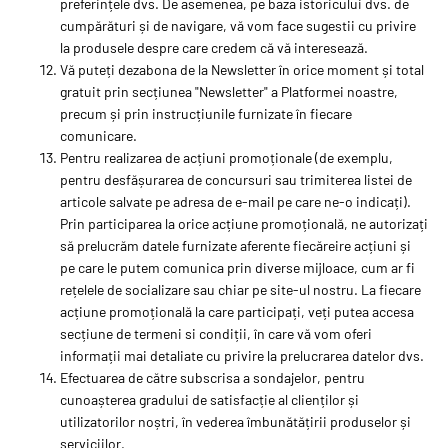
preferințele dvs. De asemenea, pe baza istoricului dvs. de
cumpărături și de navigare, vă vom face sugestii cu privire
la produsele despre care credem că vă interesează.
Vă puteți dezabona de la Newsletter în orice moment și total
gratuit prin secțiunea "Newsletter" a Platformei noastre,
precum și prin instrucțiunile furnizate în fiecare
comunicare.
Pentru realizarea de acțiuni promoționale (de exemplu,
pentru desfășurarea de concursuri sau trimiterea listei de
articole salvate pe adresa de e-mail pe care ne-o indicați).
Prin participarea la orice acțiune promoțională, ne autorizați
să prelucrăm datele furnizate aferente fiecăreire acțiuni și
pe care le putem comunica prin diverse mijloace, cum ar fi
rețelele de socializare sau chiar pe site-ul nostru. La fiecare
acțiune promoțională la care participați, veți putea accesa
secțiune de termeni si condiții, în care vă vom oferi
informații mai detaliate cu privire la prelucrarea datelor dvs.
Efectuarea de către subscrisa a sondajelor, pentru
cunoașterea gradului de satisfacție al clienților și
utilizatorilor noștri, în vederea îmbunătățirii produselor și
serviciilor.