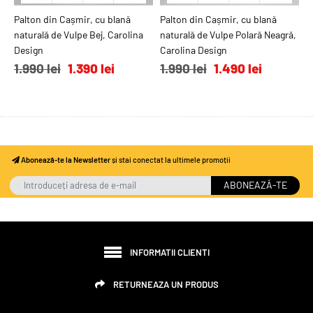
Palton din Cașmir, cu blană
ADAUGĂ ÎN COŞ
Palton din Cașmir, cu blană
ADAUGĂ ÎN COŞ
P
naturală de Vulpe Bej, Carolina
naturală de Vulpe Polară Neagră,
C
Design
Carolina Design
1
1.990 lei
1.390 lei
1.990 lei
1.490 lei
Abonează-te la Newsletter
și stai conectat la ultimele promoții
ABONEAZĂ-TE
INFORMATII CLIENTI
RETURNEAZA UN PRODUS