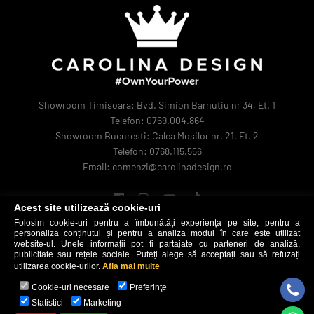
Showroom Timisoara: Bvd. Simion Barnutiu nr 34, Et. 1
Telefon: 0769.004.864
Showroom Bucuresti: Calea Mosilor nr. 21, Et. 2
Telefon: 0768.115.556
Email: comenzi@carolinadesign.ro
Acest site utilizează cookie-uri
Folosim cookie-uri pentru a îmbunătăți experiența pe site, pentru a
personaliza conținutul și pentru a analiza modul în care este utilizat
website-ul. Unele informații pot fi partajate cu parteneri de analiză,
publicitate sau rețele sociale. Puteți alege să acceptați sau să refuzați
utilizarea cookie-urilor.
Afla mai multe
Cookie-uri necesare
Preferinţe
Carolina Design © 2026
Statistici
Marketing