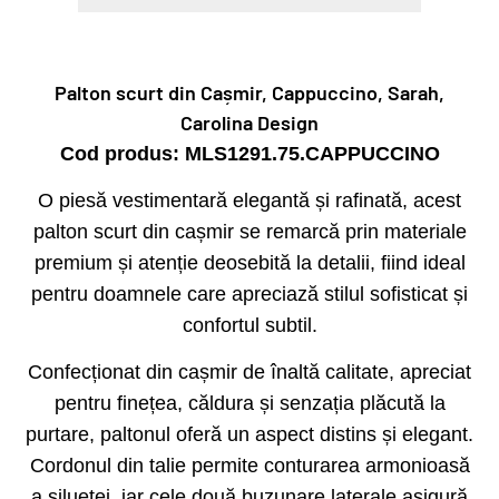
Palton scurt din Cașmir, Cappuccino, Sarah,
Carolina Design
Cod produs: MLS1291.75.CAPPUCCINO
O piesă vestimentară elegantă și rafinată, acest
palton scurt din cașmir se remarcă prin materiale
premium și atenție deosebită la detalii, fiind ideal
pentru doamnele care apreciază stilul sofisticat și
confortul subtil.
Confecționat din cașmir de înaltă calitate, apreciat
pentru finețea, căldura și senzația plăcută la
purtare, paltonul oferă un aspect distins și elegant.
Cordonul din talie permite conturarea armonioasă
a siluetei, iar cele două buzunare laterale asigură