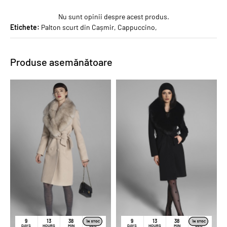
Nu sunt opinii despre acest produs.
Etichete:
Palton scurt din Cașmir
,
Cappuccino
,
Produse asemănătoare
PROMO
PROMO
9
13
38
1
9
13
38
1
DAYS
HOURS
MIN
SEC
DAYS
HOURS
MIN
SEC