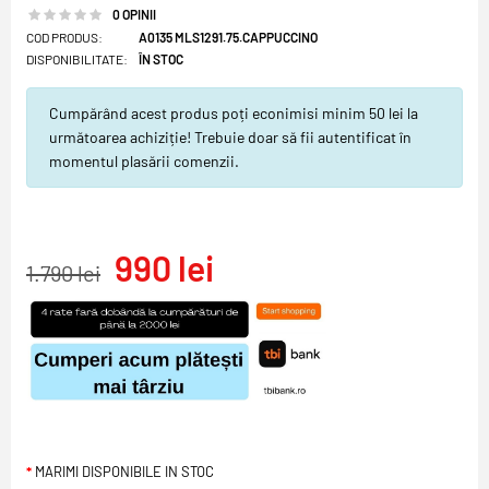
0 OPINII
COD PRODUS:
A0135 MLS1291.75.CAPPUCCINO
DISPONIBILITATE:
ÎN STOC
Cumpărând acest produs poți econimisi minim 50 lei la
următoarea achiziție! Trebuie doar să fii autentificat în
momentul plasării comenzii.
990 lei
1.790 lei
MARIMI DISPONIBILE IN STOC