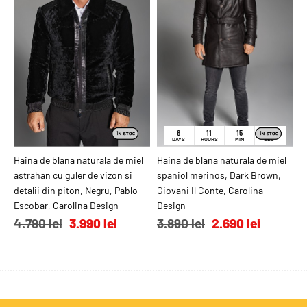
6
11
15
56
DAYS
HOURS
MIN
SEC
Haina de blana naturala de miel
ADAUGĂ ÎN COŞ
Haina de blana naturala de miel
ADAUGĂ ÎN COŞ
C
astrahan cu guler de vizon si
spaniol merinos, Dark Brown,
s
detalii din piton, Negru, Pablo
Giovani Il Conte, Carolina
C
Escobar, Carolina Design
Design
3
4.790 lei
3.990 lei
3.890 lei
2.690 lei