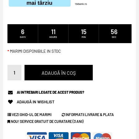
6
11
15
56
DAYS
HOURS
MIN
SEC
MARIMI DISPONIBILE IN STOC
AI INTREBARI LEGATE DE ACEST PRODUS?
ADAUGĂ IN WISHLIST
VEZI GHID-UL DE MARIMI
INFORMATII LIVRARE & PLATA
NOU! SERVICE GRATUIT DE CURATARE (3 ANI)