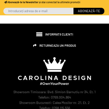
Abonează-te la Newsletter
și stai conectat la ultimele promoții
ABONEAZĂ-TE
INFORMATII CLIENTI
RETURNEAZA UN PRODUS
Showroom Timisoara: Bvd. Simion Barnutiu nr 34, Et. 1
Telefon: 0769.004.864
Showroom Bucuresti: Calea Mosilor nr. 21, Et. 2
Telefon: 0768.115.556