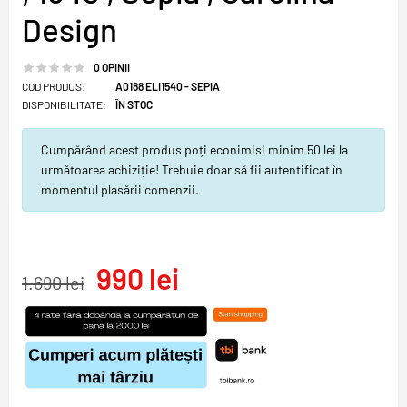
Design
0 OPINII
COD PRODUS:
A0188 ELI1540 - SEPIA
DISPONIBILITATE:
ÎN STOC
Cumpărând acest produs poți econimisi minim 50 lei la
următoarea achiziție! Trebuie doar să fii autentificat în
momentul plasării comenzii.
990 lei
1.690 lei