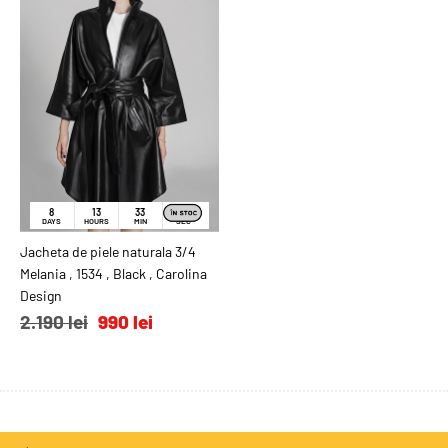
8
13
33
31
DAYS
HOURS
MIN
SEC
Jacheta de piele naturala 3/4
ADAUGĂ ÎN COŞ
Melania , 1534 , Black , Carolina
Design
2.190 lei
990 lei