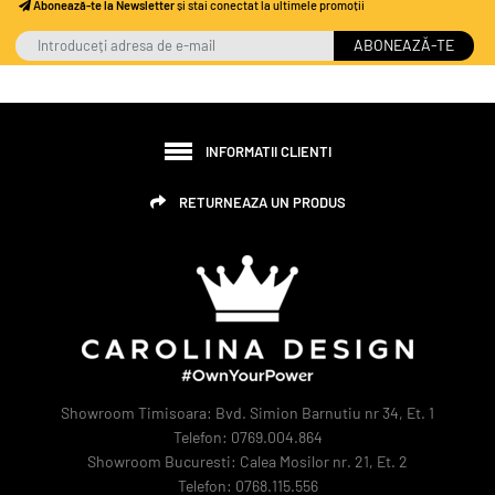
Abonează-te la Newsletter
și stai conectat la ultimele promoții
ABONEAZĂ-TE
INFORMATII CLIENTI
RETURNEAZA UN PRODUS
Showroom Timisoara: Bvd. Simion Barnutiu nr 34, Et. 1
Telefon: 0769.004.864
Showroom Bucuresti: Calea Mosilor nr. 21, Et. 2
Telefon: 0768.115.556