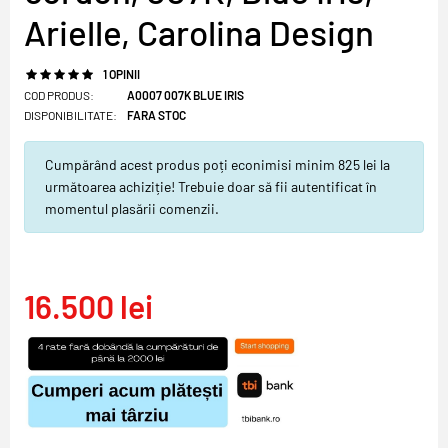
Arielle, Carolina Design
1 OPINII
COD PRODUS:
A0007 007K BLUE IRIS
DISPONIBILITATE:
FARA STOC
Cumpărând acest produs poți econimisi minim 825 lei la
următoarea achiziție! Trebuie doar să fii autentificat în
momentul plasării comenzii.
16.500 lei