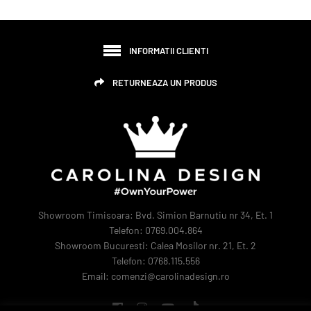
INFORMATII CLIENTI
RETURNEAZA UN PRODUS
Showroom Timisoara: Bvd. Simion Barnutiu nr 34, Et. 1
Telefon: 0769.004.864
Showroom Bucuresti: Calea Mosilor nr. 21, Et. 2
Telefon: 0768.115.556
Email: comenzi@carolinadesign.ro