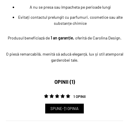
A nu se presa sau împacheta pe perioade lungi
Evitați contactul prelungit cu parfumuri, cosmetice sau alte
substanțe chimice
Produsul beneficiază de
1
an garanție,
oferită de Carolina Design.
O piesă remarcabilă, menită să aducă eleganță, lux și stil atemporal
garderobei tale.
OPINII (1)
1 OPINII
SPUNE-ŢI OPINIA