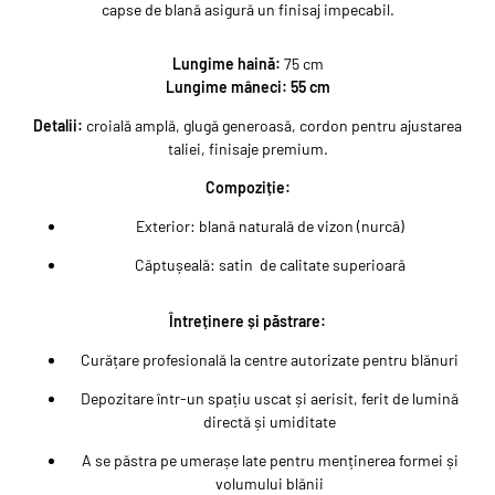
capse de blană asigură un finisaj impecabil.
Lungime haină:
75 cm
Lungime mâneci:
55 cm
Detalii:
croială amplă, glugă generoasă, cordon pentru ajustarea
taliei, finisaje premium.
Compoziție:
Exterior: blană naturală de vizon (nurcă)
Căptușeală: satin de calitate superioară
Întreținere și păstrare:
Curățare profesională la centre autorizate pentru blănuri
Depozitare într-un spațiu uscat și aerisit, ferit de lumină
directă și umiditate
A se păstra pe umerașe late pentru menținerea formei și
volumului blănii