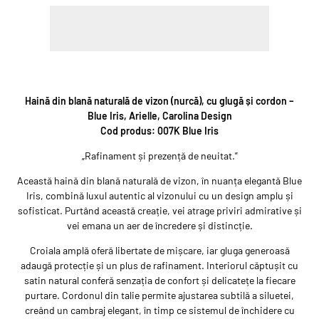
PLATA IN RATE CARD DE CUMPARATURI
Haină din blană naturală de vizon (nurcă), cu glugă și cordon –
Blue Iris, Arielle, Carolina Design
Cod produs: 007K Blue Iris
„Rafinament și prezență de neuitat.”
Această haină din blană naturală de vizon, în nuanța elegantă Blue
Iris, combină luxul autentic al vizonului cu un design amplu și
sofisticat. Purtând această creație, vei atrage priviri admirative și
vei emana un aer de încredere și distincție.
Croiala amplă oferă libertate de mișcare, iar gluga generoasă
adaugă protecție și un plus de rafinament. Interiorul căptușit cu
satin natural conferă senzația de confort și delicatețe la fiecare
purtare. Cordonul din talie permite ajustarea subtilă a siluetei,
creând un cambraj elegant, în timp ce sistemul de închidere cu