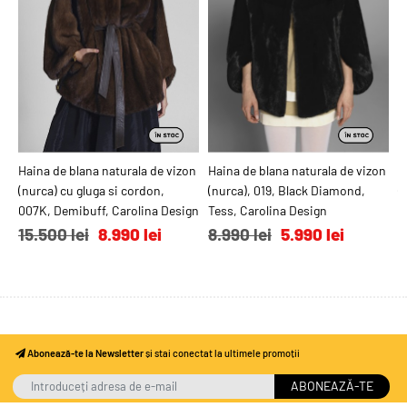
Haina de blana naturala de vizon
ADAUGĂ ÎN COŞ
Haina de blana naturala de vizon
ADAUGĂ ÎN COŞ
H
(nurca) cu gluga si cordon,
(nurca), 019, Black Diamond,
(
007K, Demibuff, Carolina Design
Tess, Carolina Design
A
15.500 lei
8.990 lei
8.990 lei
5.990 lei
9
Abonează-te la Newsletter
și stai conectat la ultimele promoții
ABONEAZĂ-TE