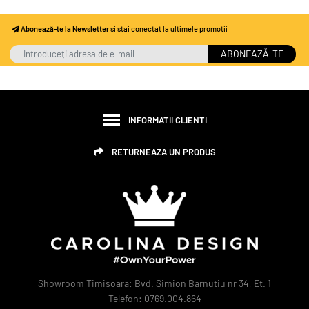
Abonează-te la Newsletter
și stai conectat la ultimele promoții
ABONEAZĂ-TE
INFORMATII CLIENTI
RETURNEAZA UN PRODUS
Showroom Timisoara: Bvd. Simion Barnutiu nr 34, Et. 1
Telefon: 0769.004.864