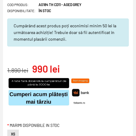
COD PRODUS:
A0184 TH CD11 - AGED GREY
DISPONIBILITATE:
ÎN STOC
Cumpărând acest produs poți econimisi minim 50 lei la
următoarea achiziție! Trebuie doar să fii autentificat în
momentul plasării comenzii.
990 lei
1.890 lei
MARIMI DISPONIBILE IN STOC
XS