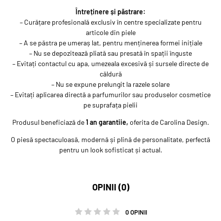
Întreținere și păstrare:
– Curățare profesională exclusiv în centre specializate pentru
articole din piele
– A se păstra pe umeraș lat, pentru menținerea formei inițiale
– Nu se depozitează pliată sau presată în spații înguste
– Evitați contactul cu apa, umezeala excesivă și sursele directe de
căldură
– Nu se expune prelungit la razele solare
– Evitați aplicarea directă a parfumurilor sau produselor cosmetice
pe suprafața pielii
Produsul beneficiază de
1 an garantiie,
oferita de Carolina Design.
O piesă spectaculoasă, modernă și plină de personalitate, perfectă
pentru un look sofisticat și actual.
OPINII (0)
0 OPINII