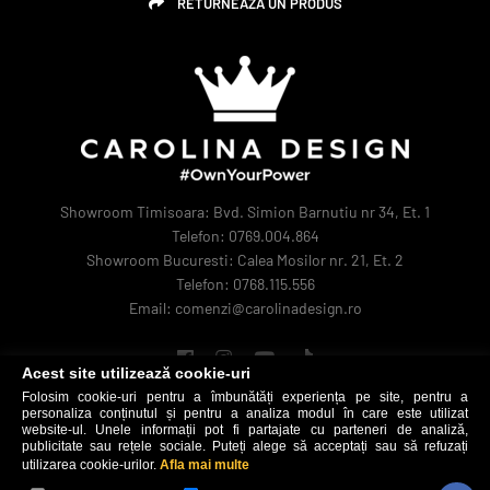
RETURNEAZA UN PRODUS
Showroom Timisoara: Bvd. Simion Barnutiu nr 34, Et. 1
Telefon: 0769.004.864
Showroom Bucuresti: Calea Mosilor nr. 21, Et. 2
Telefon: 0768.115.556
Email: comenzi@carolinadesign.ro
Acest site utilizează cookie-uri
Folosim cookie-uri pentru a îmbunătăți experiența pe site, pentru a
personaliza conținutul și pentru a analiza modul în care este utilizat
website-ul. Unele informații pot fi partajate cu parteneri de analiză,
publicitate sau rețele sociale. Puteți alege să acceptați sau să refuzați
utilizarea cookie-urilor.
Afla mai multe