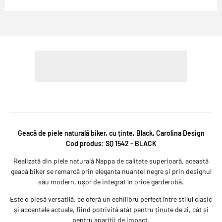
PLATA IN RATE CARD DE CUMPARATURI
Geacă de piele naturală biker, cu ținte, Black, Carolina Design
Cod produs: SQ 1542 - BLACK
Realizată din
piele naturală Nappa de calitate superioară
, această
geacă biker se remarcă prin eleganța nuanței
negre
și prin designul
său modern, ușor de integrat în orice garderobă.
Este o piesă versatilă, ce oferă un echilibru perfect între stilul clasic
și accentele actuale, fiind potrivită atât pentru ținute de zi, cât și
pentru apariții de impact.