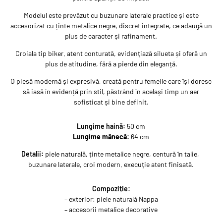
Modelul este prevăzut cu
buzunare laterale practice
și este
accesorizat cu
ținte metalice negre
, discret integrate, ce adaugă un
plus de caracter și rafinament.
Croiala tip biker
, atent conturată, evidențiază silueta și oferă un
plus de atitudine, fără a pierde din eleganță.
O piesă modernă și expresivă, creată pentru femeile care își doresc
să iasă în evidență prin stil, păstrând în același timp un aer
sofisticat și bine definit.
Lungime haină:
50 cm
Lungime mânecă:
64 cm
Detalii:
piele naturală, ținte metalice negre, centură în talie,
buzunare laterale, croi modern, execuție atent finisată.
Compoziție:
– exterior: piele naturală Nappa
– accesorii metalice decorative