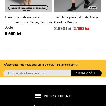
Trench de piele naturala
ADAUGĂ ÎN COŞ
Trench de piele naturala, Beige,
ADAUGĂ ÎN COŞ
T
imprimeu croco, Negru, Carolina
Carolina Design
C
Design
2.990 lei
2.190 lei
2
3.990 lei
Abonează-te la Newsletter
și stai conectat la ultimele promoții
ABONEAZĂ-TE
INFORMATII CLIENTI