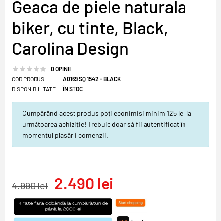
Geaca de piele naturala
biker, cu tinte, Black,
Carolina Design
0 OPINII
COD PRODUS:
A0169 SQ 1542 - BLACK
DISPONIBILITATE:
ÎN STOC
Cumpărând acest produs poți econimisi minim 125 lei la
următoarea achiziție! Trebuie doar să fii autentificat în
momentul plasării comenzii.
2.490 lei
4.990 lei