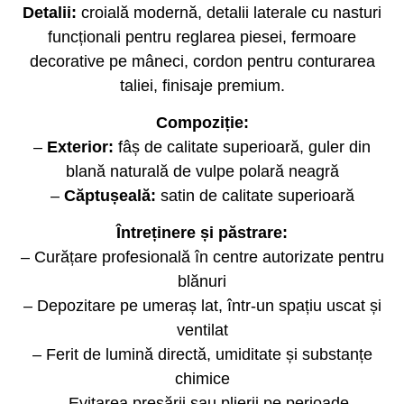
Detalii:
croială modernă, detalii laterale cu nasturi
funcționali pentru reglarea piesei, fermoare
decorative pe mâneci, cordon pentru conturarea
taliei, finisaje premium.
Compoziție:
–
Exterior:
fâș de calitate superioară, guler din
blană naturală de vulpe polară neagră
–
Căptușeală:
satin de calitate superioară
Întreținere și păstrare:
– Curățare profesională în centre autorizate pentru
blănuri
– Depozitare pe umeraș lat, într-un spațiu uscat și
ventilat
– Ferit de lumină directă, umiditate și substanțe
chimice
– Evitarea presării sau plierii pe perioade