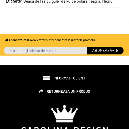
Etichete:
Geaca de fas cu guler de vulpe polara neagra
,
Negru
,
Abonează-te la Newsletter
și stai conectat la ultimele promoții
ABONEAZĂ-TE
INFORMATII CLIENTI
RETURNEAZA UN PRODUS