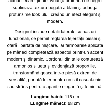
actual fiecărei ținute. Nuanța profundă de negru
subliniază textura bogată a blănii și adaugă
profunzime look-ului, creând un efect elegant și
modern.
Designul include detalii laterale cu nasturi
funcționali, ce permit reglarea lejerității piesei și
oferă libertate de mișcare, iar fermoarele aplicate
pe mâneci completează aspectul printr-un accent
modern și dinamic. Cordonul din talie conturează
armonios silueta și evidențiază proporțiile,
transformând geaca într-o piesă extrem de
versatilă, purtată lejer pentru un stil casual-chic
sau strâns pentru o apariție elegantă și feminină.
Lungime haină:
115 cm
Lungime mâneci:
68 cm