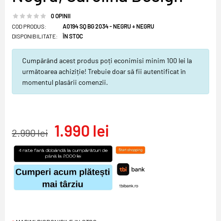
0 OPINII
COD PRODUS:
A0194 SQ BG 2034 - NEGRU + NEGRU
DISPONIBILITATE:
ÎN STOC
Cumpărând acest produs poți econimisi minim 100 lei la
următoarea achiziție! Trebuie doar să fii autentificat în
momentul plasării comenzii.
1.990 lei
2.990 lei