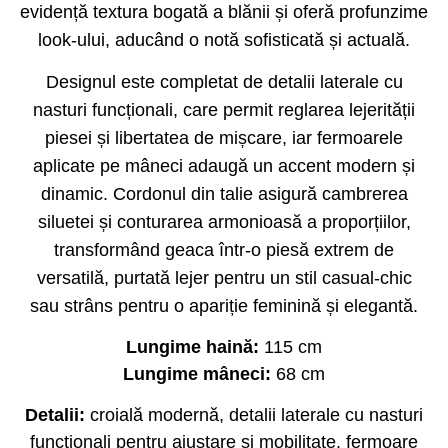
evidență textura bogată a blănii și oferă profunzime
look-ului, aducând o notă sofisticată și actuală.
Designul este completat de detalii laterale cu
nasturi funcționali, care permit reglarea lejerității
piesei și libertatea de mișcare, iar fermoarele
aplicate pe mâneci adaugă un accent modern și
dinamic. Cordonul din talie asigură cambrerea
siluetei și conturarea armonioasă a proporțiilor,
transformând geaca într-o piesă extrem de
versatilă, purtată lejer pentru un stil casual-chic
sau strâns pentru o apariție feminină și elegantă.
Lungime haină:
115 cm
Lungime mâneci:
68 cm
Detalii:
croială modernă, detalii laterale cu nasturi
funcționali pentru ajustare și mobilitate, fermoare