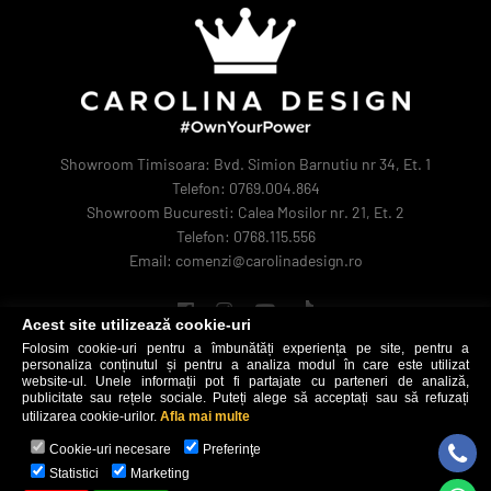
Showroom Timisoara: Bvd. Simion Barnutiu nr 34, Et. 1
Telefon: 0769.004.864
Showroom Bucuresti: Calea Mosilor nr. 21, Et. 2
Telefon: 0768.115.556
Email: comenzi@carolinadesign.ro
Acest site utilizează cookie-uri
Folosim cookie-uri pentru a îmbunătăți experiența pe site, pentru a
personaliza conținutul și pentru a analiza modul în care este utilizat
website-ul. Unele informații pot fi partajate cu parteneri de analiză,
publicitate sau rețele sociale. Puteți alege să acceptați sau să refuzați
utilizarea cookie-urilor.
Afla mai multe
Cookie-uri necesare
Preferinţe
Carolina Design © 2026
Statistici
Marketing