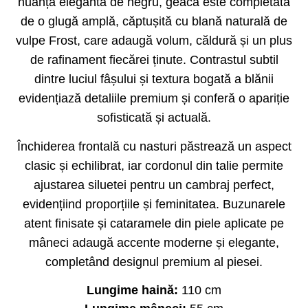
nuanță elegantă de negru, geaca este completată
de o glugă amplă, căptușită cu blană naturală de
vulpe Frost, care adaugă volum, căldură și un plus
de rafinament fiecărei ținute. Contrastul subtil
dintre luciul fâșului și textura bogată a blănii
evidențiază detaliile premium și conferă o apariție
sofisticată și actuală.
Închiderea frontală cu nasturi păstrează un aspect
clasic și echilibrat, iar cordonul din talie permite
ajustarea siluetei pentru un cambraj perfect,
evidențiind proporțiile și feminitatea. Buzunarele
atent finisate și cataramele din piele aplicate pe
mâneci adaugă accente moderne și elegante,
completând designul premium al piesei.
Lungime haină:
110 cm