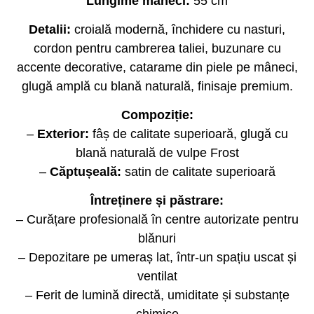
Lungime mâneci:
55 cm
Detalii:
croială modernă, închidere cu nasturi,
cordon pentru cambrerea taliei, buzunare cu
accente decorative, catarame din piele pe mâneci,
glugă amplă cu blană naturală, finisaje premium.
Compoziție:
–
Exterior:
fâș de calitate superioară, glugă cu
blană naturală de vulpe Frost
–
Căptușeală:
satin de calitate superioară
Întreținere și păstrare:
– Curățare profesională în centre autorizate pentru
blănuri
– Depozitare pe umeraș lat, într-un spațiu uscat și
ventilat
– Ferit de lumină directă, umiditate și substanțe