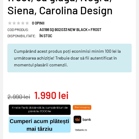
Siena, Carolina Design
0 OPINII
COD PRODUS:
A0198 SQ BG2033 NEW BLACK + FROST
DISPONIBILITATE:
ÎN STOC
Cumpărând acest produs poți econimisi minim 100 lei la
următoarea achiziție! Trebuie doar să fii autentificat în
momentul plasării comenzii.
1.990 lei
2.990 lei