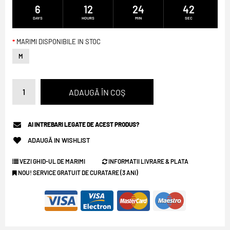
6
12
24
42
DAYS
HOURS
MIN
SEC
MARIMI DISPONIBILE IN STOC
M
AI INTREBARI LEGATE DE ACEST PRODUS?
ADAUGĂ IN WISHLIST
VEZI GHID-UL DE MARIMI
INFORMATII LIVRARE & PLATA
NOU! SERVICE GRATUIT DE CURATARE (3 ANI)