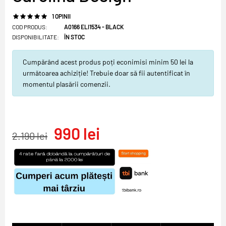
1 OPINII
COD PRODUS:
A0166 ELI1534 - BLACK
DISPONIBILITATE:
ÎN STOC
Cumpărând acest produs poți econimisi minim 50 lei la
următoarea achiziție! Trebuie doar să fii autentificat în
momentul plasării comenzii.
990 lei
2.190 lei