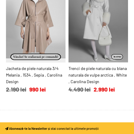
Jacheta de piele naturala 3/4
ADAUGĂ ÎN COŞ
Trenci de piele naturala cu blana
ADAUGĂ ÎN COŞ
T
Melania , 1534 , Sepia , Carolina
naturala de vulpe arctica , White
n
Design
, Carolina Design
B
2.190 lei
990 lei
4.490 lei
2.990 lei
4
Abonează-te la Newsletter
și stai conectat la ultimele promoții