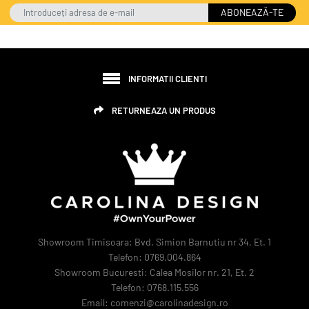
ABONEAZĂ-TE
INFORMATII CLIENTI
RETURNEAZA UN PRODUS
Showroom Timisoara: Bvd. Simion Barnutiu nr 34, Et. 1
Telefon: 0769.004.864
Showroom Bucuresti: Calea Mosilor nr. 21, Et. 2
Telefon: 0768.115.556
Email: comenzi@carolinadesign.ro