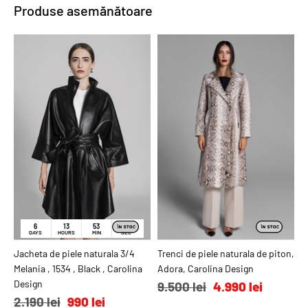
Produse asemănătoare
PROMO
PROMO
6
13
53
55
DAYS
HOURS
MIN
SEC
Jacheta de piele naturala 3/4
ADAUGĂ ÎN COŞ
Trenci de piele naturala de piton,
ADAUGĂ ÎN COŞ
G
Melania , 1534 , Black , Carolina
Adora, Carolina Design
n
Design
9.500 lei
4.990 lei
7
2.190 lei
990 lei