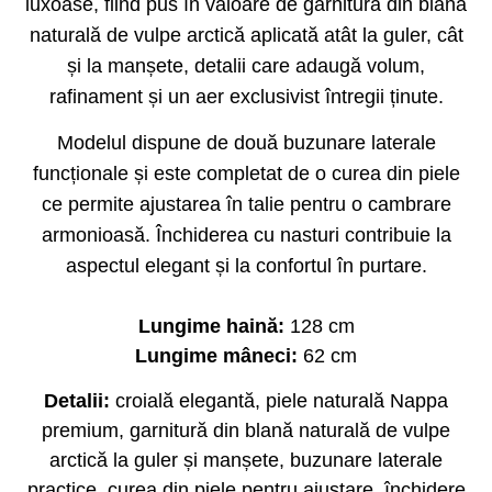
luxoase, fiind pus în valoare de garnitura din blană
naturală de vulpe arctică aplicată atât la guler, cât
și la manșete, detalii care adaugă volum,
rafinament și un aer exclusivist întregii ținute.
Modelul dispune de două buzunare laterale
funcționale și este completat de o curea din piele
ce permite ajustarea în talie pentru o cambrare
armonioasă. Închiderea cu nasturi contribuie la
aspectul elegant și la confortul în purtare.
Lungime haină:
128 cm
Lungime mâneci:
62 cm
Detalii:
croială elegantă, piele naturală Nappa
premium, garnitură din blană naturală de vulpe
arctică la guler și manșete, buzunare laterale
practice, curea din piele pentru ajustare, închidere