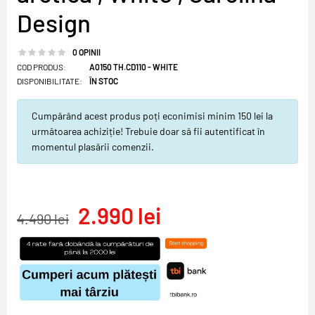
Design
0 OPINII
COD PRODUS:
A0150 TH.CD110 - WHITE
DISPONIBILITATE:
ÎN STOC
Cumpărând acest produs poți econimisi minim 150 lei la
următoarea achiziție! Trebuie doar să fii autentificat în
momentul plasării comenzii.
2.990 lei
4.490 lei