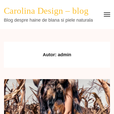
Sari
Carolina Design – blog
la
conținut
Blog despre haine de blana si piele naturala
(apasă
Enter)
Autor:
admin