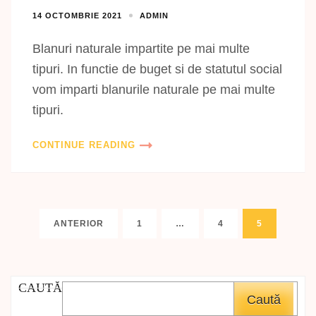
14 OCTOMBRIE 2021
ADMIN
Blanuri naturale impartite pe mai multe
tipuri. In functie de buget si de statutul social
vom imparti blanurile naturale pe mai multe
tipuri.
CONTINUE READING
Paginație
PAGINĂ
PAGINĂ
PAGINĂ
ANTERIOR
1
…
4
5
articole
CAUTĂ
Caută