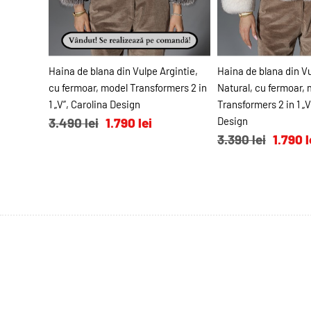
ADAUGĂ ÎN COŞ
ADAUGĂ Î
Haina de blana din Vulpe Argintie,
Haina de blana din Vu
cu fermoar, model Transformers 2 in
Natural, cu fermoar,
1 „V”, Carolina Design
Transformers 2 in 1 „V
3.490 lei
1.790 lei
Design
3.390 lei
1.790 l