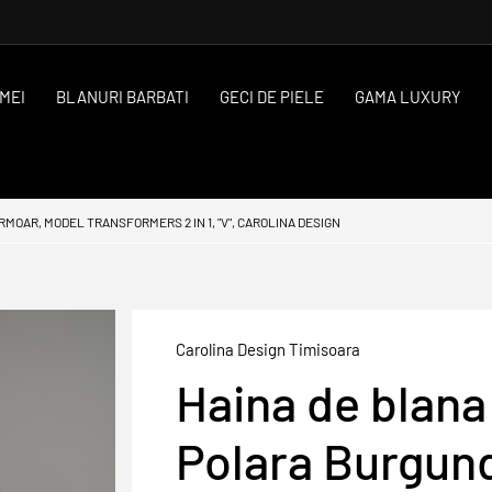
MEI
BLANURI BARBATI
GECI DE PIELE
GAMA LUXURY
OAR, MODEL TRANSFORMERS 2 IN 1, "V", CAROLINA DESIGN
Carolina Design Timisoara
Haina de blana 
Polara Burgund