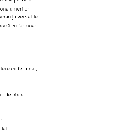
zona umerilor,
pariții versatile.
zează cu fermoar,
idere cu fermoar,
rt de piele
i
ilat