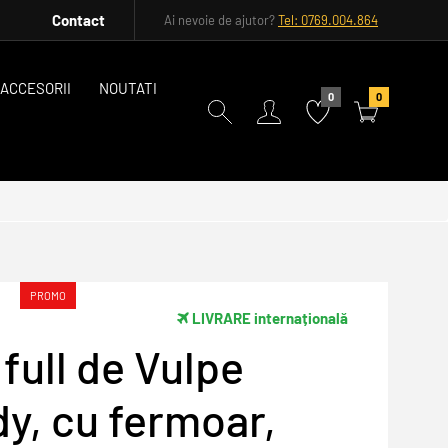
Contact
Ai nevoie de ajutor?
Tel: 0769.004.864
ACCESORII
NOUTATI
0
0
PROMO
LIVRARE internațională
full de Vulpe
y, cu fermoar,