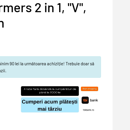
ers 2 in 1, "V",
n
im 90 lei la următoarea achiziție! Trebuie doar să
zii.