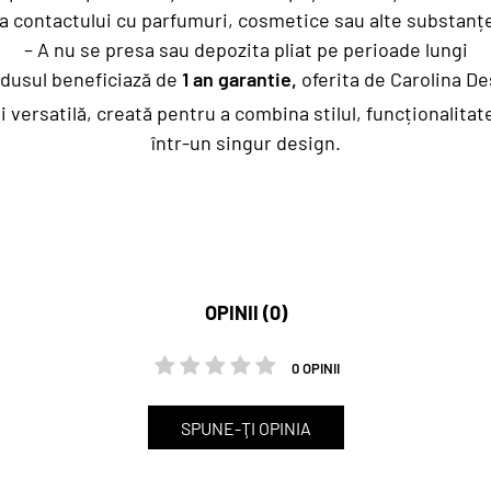
ea contactului cu parfumuri, cosmetice sau alte substanț
– A nu se presa sau depozita pliat pe perioade lungi
odusul beneficiază de
1 an garantie,
oferita de Carolina De
i versatilă, creată pentru a combina stilul, funcționalitate
într-un singur design.
OPINII (0)
0 OPINII
SPUNE-ŢI OPINIA