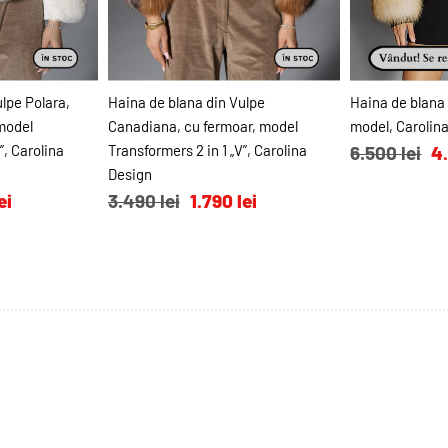
N COŞ
ADAUGĂ ÎN COŞ
ADAU
lpe Polara,
Haina de blana din Vulpe
Haina de blana 
 model
Canadiana, cu fermoar, model
model, Carolin
”, Carolina
Transformers 2 in 1 „V”, Carolina
6.500 lei
4.
Design
ei
3.490 lei
1.790 lei