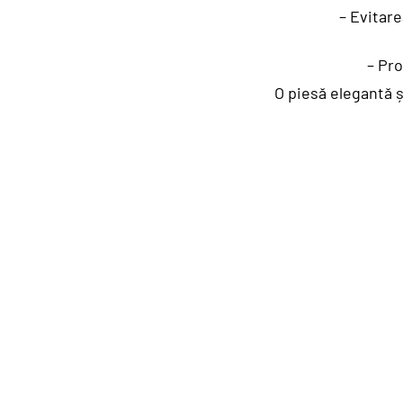
– Evitar
– Pr
O piesă elegantă ș