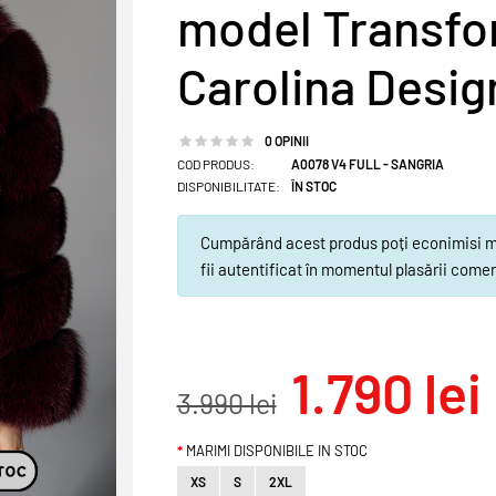
model Transform
Carolina Desig
0 OPINII
COD PRODUS:
A0078 V4 FULL - SANGRIA
DISPONIBILITATE:
ÎN STOC
Cumpărând acest produs poți econimisi min
fii autentificat în momentul plasării comen
1.790 lei
3.990 lei
MARIMI DISPONIBILE IN STOC
XS
S
2XL