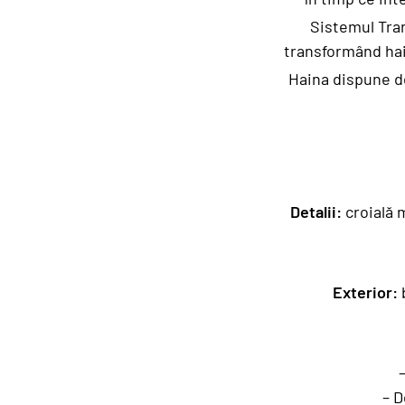
Sistemul Tran
transformând hain
Haina dispune de
Detalii:
croială m
Exterior:
b
– D