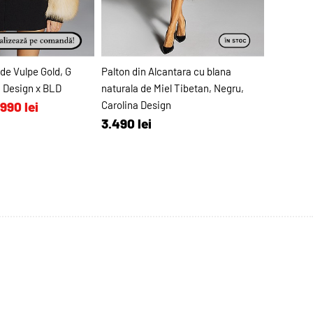
8
DAYS
GĂ ÎN COŞ
ADAUGĂ ÎN COŞ
de Vulpe Gold, G
Palton din Alcantara cu blana
Palton di
a Design x BLD
naturala de Miel Tibetan, Negru,
de Vulpe 
990 lei
Carolina Design
BLD
3.490 lei
3.490 l