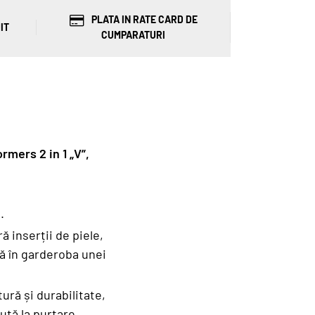
PLATA IN RATE CARD DE
IT
CUMPARATURI
rmers 2 in 1 „V”,
.
ă inserții de piele,
ă în garderoba unei
ură și durabilitate,
ută la purtare.