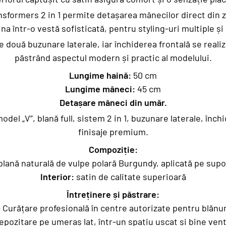
sformers 2 in 1 permite detașarea mânecilor direct din 
a într-o vestă sofisticată, pentru styling-uri multiple și a
 două buzunare laterale, iar închiderea frontală se reali
păstrând aspectul modern și practic al modelului.
Lungime haină:
50 cm
Lungime mâneci:
45 cm
Detașare mâneci din umăr.
odel „V”, blană full, sistem 2 in 1, buzunare laterale, înch
finisaje premium.
Compoziție:
lană naturală de vulpe polară Burgundy, aplicată pe supo
Interior:
satin de calitate superioară
Întreținere și păstrare:
– Curățare profesională în centre autorizate pentru blănur
epozitare pe umeraș lat, într-un spațiu uscat și bine vent