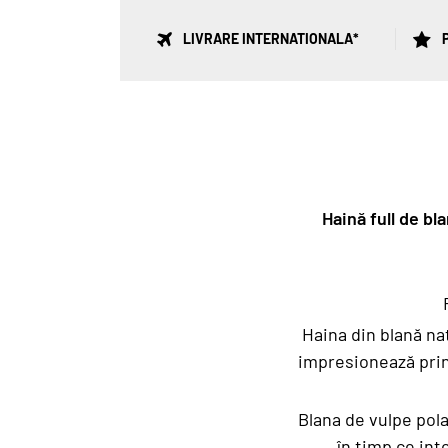
LIVRARE INTERNATIONALA*
P
Haină full de bl
Haina din blană nat
impresionează prin
Blana de vulpe pola
în timp ce int