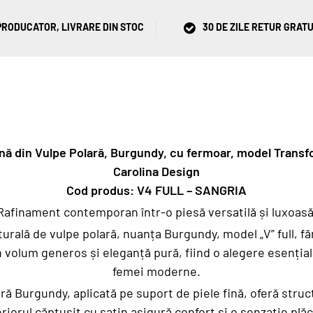
RODUCATOR, LIVRARE DIN STOC
30 DE ZILE RETUR GRATU
ană din Vulpe Polară, Burgundy, cu fermoar, model Transfo
Carolina Design
Cod produs: V4 FULL – SANGRIA
Rafinament contemporan într-o piesă versatilă și luxoasă
urală de vulpe polară, nuanța Burgundy, model „V” full, făr
 volum generos și eleganță pură, fiind o alegere esențial
femei moderne.
ră Burgundy, aplicată pe suport de piele fină, oferă struct
eriorul căptușit cu satin asigură confort și o senzație plăc