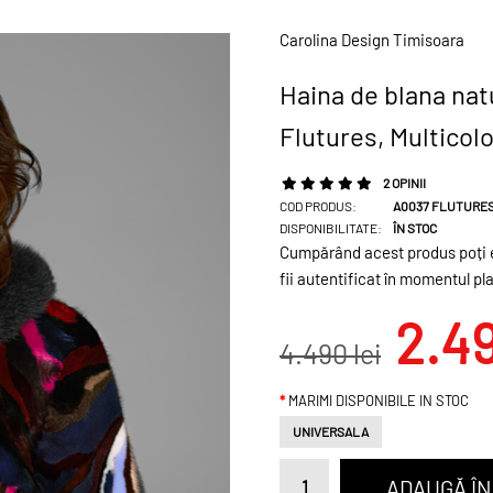
Carolina Design Timisoara
Haina de blana natu
Flutures, Multicolo
2 OPINII
COD PRODUS:
A0037 FLUTURES
DISPONIBILITATE:
ÎN STOC
Cumpărând acest produs poți e
fii autentificat în momentul pl
2.49
4.490 lei
MARIMI DISPONIBILE IN STOC
UNIVERSALA