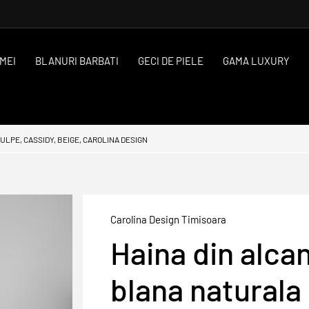
MEI
BLANURI BARBATI
GECI DE PIELE
GAMA LUXURY
LPE, CASSIDY, BEIGE, CAROLINA DESIGN
Carolina Design Timisoara
Haina din alcan
blana naturala 