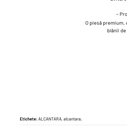
– Pr
O piesă premium, c
blănii de
Etichete:
ALCANTARA
,
alcantara
,