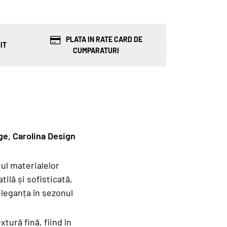
PLATA IN RATE CARD DE
IT
CUMPARATURI
ge, Carolina Design
ul materialelor
ilă și sofisticată,
leganța în sezonul
xtură fină, fiind în