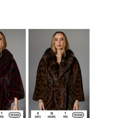
PROMO
7
48
8
19
7
48
MIN
SEC
DAYS
HOURS
MIN
SEC