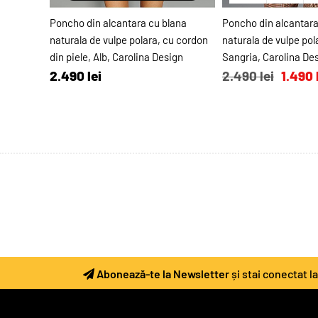
ADAUGĂ ÎN COŞ
ADAUGĂ Î
Poncho din alcantara cu blana
Poncho din alcantara
naturala de vulpe polara, cu cordon
naturala de vulpe pol
din piele, Alb, Carolina Design
Sangria, Carolina De
2.490 lei
2.490 lei
1.490 
Abonează-te la Newsletter
și stai conectat l