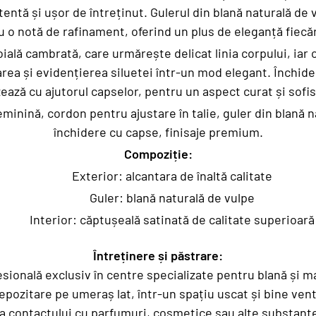
tentă și ușor de întreținut. Gulerul din blană naturală d
u o notă de rafinament, oferind un plus de eleganță fiecăre
ială cambrată, care urmărește delicat linia corpului, iar 
rea și evidențierea siluetei într-un mod elegant. Închide
zează cu ajutorul capselor, pentru un aspect curat și sofis
eminină, cordon pentru ajustare în talie, guler din blană n
închidere cu capse, finisaje premium.
Compoziție:
Exterior: alcantara de înaltă calitate
Guler: blană naturală de vulpe
Interior: căptușeală satinată de calitate superioară
Întreținere și păstrare:
sională exclusiv în centre specializate pentru blană și m
epozitare pe umeraș lat, într-un spațiu uscat și bine vent
ea contactului cu parfumuri, cosmetice sau alte substanț