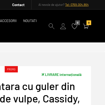
Contact
Ai nevoie de ajutor?
Tel: 0769.004.864
ACCESORII
NOUTATI
0
0
PROMO
LIVRARE internațională
tara cu guler din
de vulpe, Cassidy,