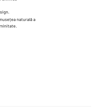
esign.
umusețea naturală a
eminitate.