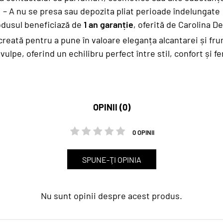
– A nu se presa sau depozita pliat perioade îndelungate
odusul beneficiază de
1 an garanție
, oferită de Carolina D
reată pentru a pune în valoare eleganța alcantarei și fr
 vulpe, oferind un echilibru perfect între stil, confort și f
OPINII (0)
0 OPINII
SPUNE-ŢI OPINIA
Nu sunt opinii despre acest produs.