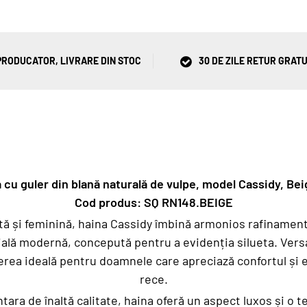
RODUCATOR, LIVRARE DIN STOC
30 DE ZILE RETUR GRATU
a cu guler din blană naturală de vulpe, model Cassidy, Bei
Cod produs:
SQ RN148.BEIGE
tă și feminină, haina Cassidy îmbină armonios rafinament
lă modernă, concepută pentru a evidenția silueta. Versat
erea ideală pentru doamnele care apreciază confortul și e
rece.
tara de înaltă calitate, haina oferă un aspect luxos și o te