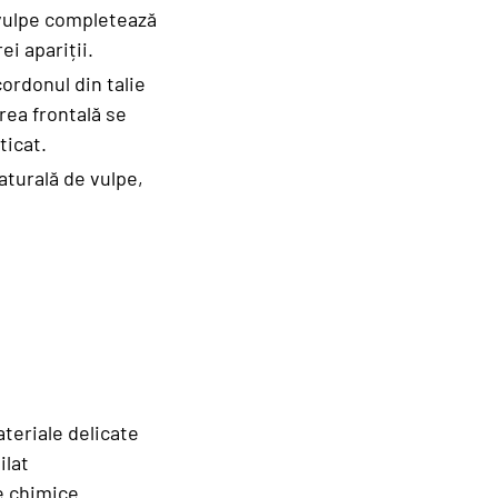
e vulpe completează
i apariții.
cordonul din talie
rea frontală se
ticat.
aturală de vulpe,
ateriale delicate
ilat
e chimice