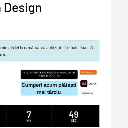
a Design
im 65 lei la următoarea achiziție! Trebuie doar să
zii.
7
48
MIN
SEC