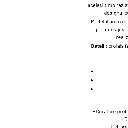
același timp rezis
designul c
Modelul are o cro
permite ajusta
reali
Detalii:
croială f
– Curățare profe
– D
– Evitar