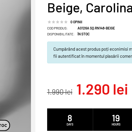
Beige, Carolin
0 OPINII
COD PRODUS:
A0126A SQ.RN148-BEIGE
DISPONIBILITATE:
ÎN STOC
Cumpărând acest produs poți econimisi min
fii autentificat în momentul plasării comen
1.290 lei
1.990 lei
8
19
DAYS
HOURS