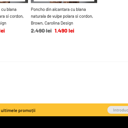
N COŞ
ADAUGĂ ÎN COŞ
 cu blana
Poncho din alcantara cu blana
ara si cordon,
naturala de vulpe polara si cordon,
sign
Brown, Carolina Design
lei
2.490 lei
1.490 lei
a ultimele promoții