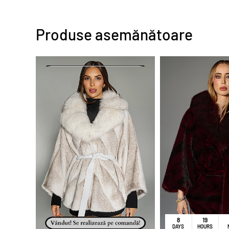
Produse asemănătoare
PROMO
8
19
DAYS
HOURS